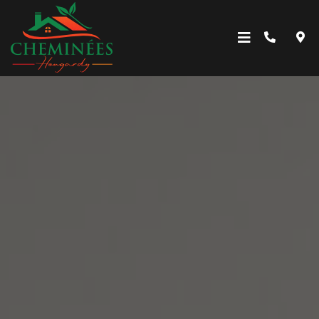
Accueil
A propos
Cheminées décoratives
Poêles
Maintenance et entretien
Accessoires
Contact