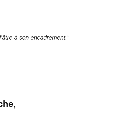
lle cheminée
 l’âtre à son encadrement.”
che,