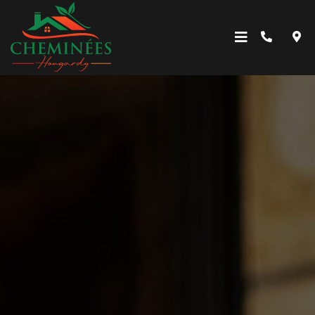
Accueil
A propos
Cheminées décoratives
Poêles
Maintenance et entretien
Accessoires
Contact