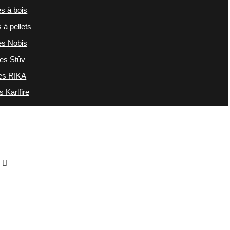
s à bois
 à pellets
es Nobis
es Stûv
es RIKA
 Karlfire
e et entretien
ssoires
ntact