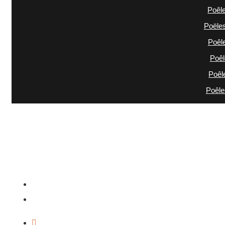
Poêle
Poëles
Poêl
Poêl
Poêl
Poêles
Maintenanc
Acce
Co
+32 10 22 86 97